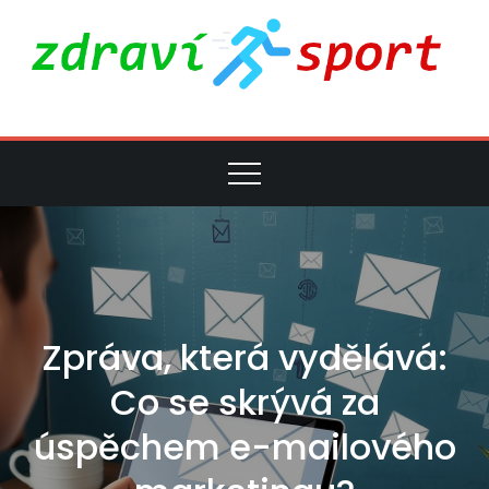
Skip
to
content
Pro zdraví a
Magazín pro zdravě a
sportovně založené lidi
sport
Zpráva, která vydělává:
Co se skrývá za
úspěchem e-mailového