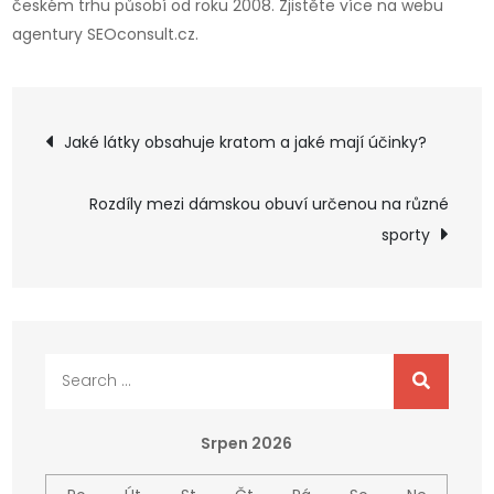
českém trhu působí od roku 2008. Zjistěte více na webu
agentury SEOconsult.cz.
Navigace
Jaké látky obsahuje kratom a jaké mají účinky?
pro
Rozdíly mezi dámskou obuví určenou na různé
příspěvek
sporty
Search
for:
Srpen 2026