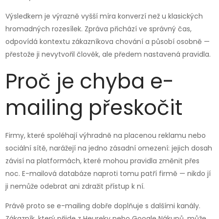
Výsledkem je výrazně vyšší míra konverzí než u klasických
hromadných rozesílek. Zpráva přichází ve správný čas,
odpovídá kontextu zákazníkova chování a působí osobně —
přestože ji nevytvořil člověk, ale předem nastavená pravidla.
Proč je chyba e-
mailing přeskočit
Firmy, které spoléhají výhradně na placenou reklamu nebo
sociální sítě, narážejí na jedno zásadní omezení: jejich dosah
závisí na platformách, které mohou pravidla změnit přes
noc. E-mailová databáze naproti tomu patří firmě — nikdo jí
ji nemůže odebrat ani zdražit přístup k ní.
Právě proto se e-mailing dobře doplňuje s dalšími kanály.
Zákazník, který přijde z Heureky nebo Google Nákupů, může