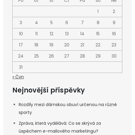
Po
Út
St
Čt
Pá
So
Ne
1
2
3
4
5
6
7
8
9
10
11
12
13
14
15
16
17
18
19
20
21
22
23
24
25
26
27
28
29
30
31
« Čvn
Nejnovější příspěvky
Rozdíly mezi dámskou obuví určenou na různé
sporty
Zpráva, která vydělává: Co se skrývá za
úspěchem e-mailového marketingu?